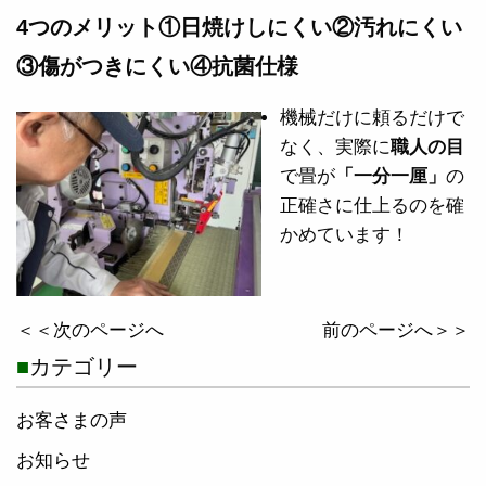
4つのメリット①日焼けしにくい②汚れにくい
③傷がつきにくい④抗菌仕様
機械だけに頼るだけで
なく、実際に
職人の目
で畳が
「一分一厘」
の
正確さに仕上るのを確
かめています！
＜＜次のページへ
前のページへ＞＞
カテゴリー
お客さまの声
お知らせ