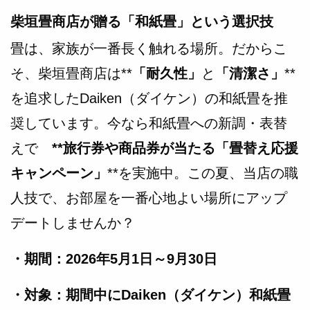
柴垣畳商店が贈る「和紙畳」という選択技
畳は、家族が一番長く触れる場所。だからこ
そ、柴垣畳商店は**
「耐久性」
と
「清潔さ」
**
を追求したDaiken（ダイケン）の和紙畳を推
奨しています。今なら和紙畳への新調・表替
えで
**旅行券や商品券が当たる「畳替え応援
キャンペーン」
**を実施中。この夏、当店の職
人技で、お部屋を一番心地よい場所にアップ
デートしませんか？
・期間：2026年5月1日～9月30日
・対象：期間中にDaiken（ダイケン）和紙畳