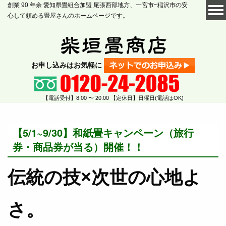
創業 90 年余 愛知県畳組合加盟 尾張西部地方、一宮市~稲沢市の安
心して頼める畳屋さんのホームページです。
お申し込みはお気軽に
【電話受付】8:00 〜 20:00 【定休日】日曜日(電話はOK)
【5/1~9/30】和紙畳キャンペーン（旅行
券・商品券が当る）開催！！
伝統の技×次世の心地よ
さ。