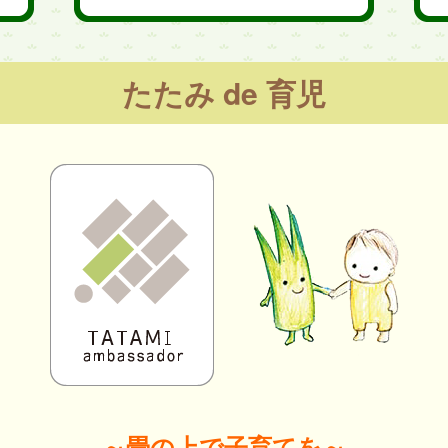
たたみ de 育児
～畳の上で子育てを～